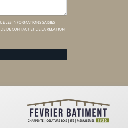
ue les informations saisies
de de contact et de la relation